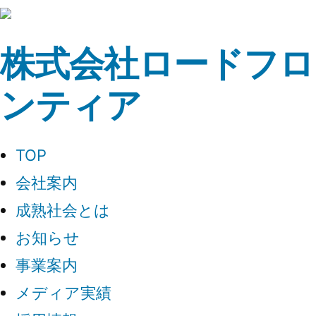
コ
ン
株式会社ロードフロ
テ
ンティア
ン
ツ
へ
TOP
ス
会社案内
キ
成熟社会とは
ッ
お知らせ
プ
事業案内
メディア実績