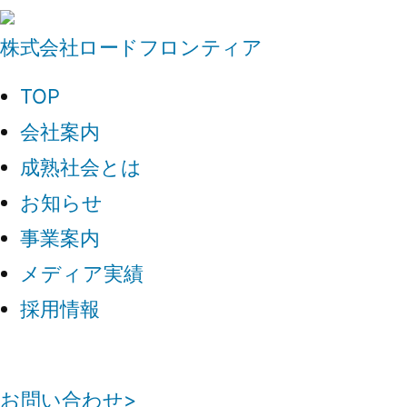
コ
株式会社ロードフロンティア
ン
テ
TOP
ン
会社案内
ツ
成熟社会とは
へ
お知らせ
ス
事業案内
キ
メディア実績
ッ
採用情報
プ
お問い合わせ>