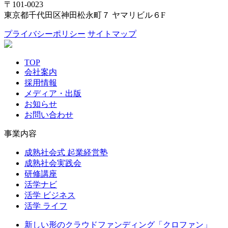
〒101-0023
東京都千代田区神田松永町７ ヤマリビル６F
プライバシーポリシー
サイトマップ
TOP
会社案内
採用情報
メディア・出版
お知らせ
お問い合わせ
事業内容
成熟社会式 起業経営塾
成熟社会実践会
研修講座
活学ナビ
活学 ビジネス
活学 ライフ
新しい形のクラウドファンディング「クロファン」