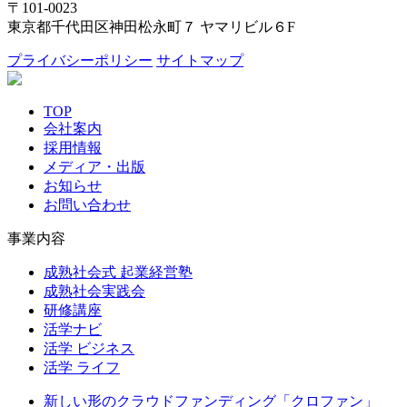
〒101-0023
東京都千代田区神田松永町７ ヤマリビル６F
プライバシーポリシー
サイトマップ
TOP
会社案内
採用情報
メディア・出版
お知らせ
お問い合わせ
事業内容
成熟社会式 起業経営塾
成熟社会実践会
研修講座
活学ナビ
活学 ビジネス
活学 ライフ
新しい形のクラウドファンディング「クロファン」