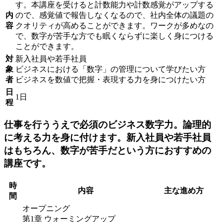
す。本講座を受けると計数能力や計数感覚がアップする
内
ので、感覚値で報告しなくなるので、社内全体の議題の
容
クオリティが高めることができます。ワークが多めなの
で、数字が苦手な方でも眠くならずに楽しく身につける
ことができます。
対
新入社員や若手社員
象
ビジネスにおける「数字」の管理について学びたい方
者
ビジネスを数値で把握・表現する力を身につけたい方
日
1日
程
仕事を行ううえで必須のビジネス数字力。論理的
に考える力を身に付けます。新入社員や若手社員
はもちろん、数字が苦手だという方におすすめの
講座です。
時
内容
主な進め方
間
オープニング
第1章 ウォーミングアップ