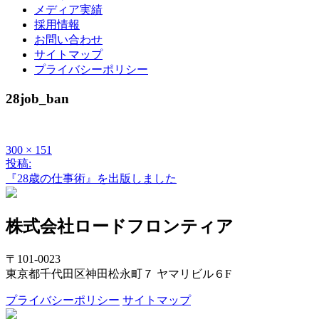
メディア実績
採用情報
お問い合わせ
サイトマップ
プライバシーポリシー
28job_ban
フ
300 × 151
投稿:
投
ル
『28歳の仕事術』を出版しました
サ
稿
イ
ズ
ナ
株式会社ロードフロンティア
ビ
ゲ
〒101-0023
東京都千代田区神田松永町７ ヤマリビル６F
ー
プライバシーポリシー
サイトマップ
シ