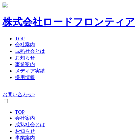
コ
ン
テ
株式会社ロードフロンティア
ン
ツ
へ
TOP
会社案内
ス
成熟社会とは
キ
お知らせ
ッ
事業案内
プ
メディア実績
採用情報
お問い合わせ>
TOP
会社案内
成熟社会とは
お知らせ
事業案内