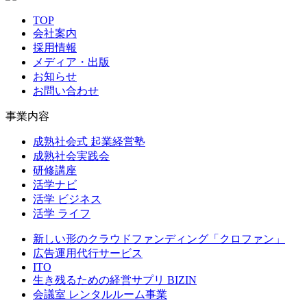
ョ
TOP
ン
会社案内
採用情報
メディア・出版
お知らせ
お問い合わせ
事業内容
成熟社会式 起業経営塾
成熟社会実践会
研修講座
活学ナビ
活学 ビジネス
活学 ライフ
新しい形のクラウドファンディング「クロファン」
広告運用代行サービス
ITO
生き残るための経営サプリ BIZIN
会議室 レンタルルーム事業