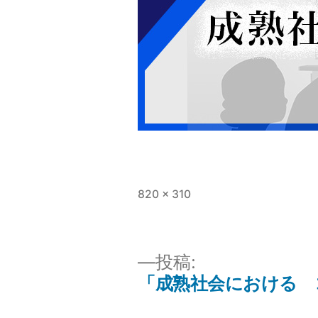
フ
820 × 310
ル
サ
イ
投
投稿:
ズ
「成熟社会における 
稿