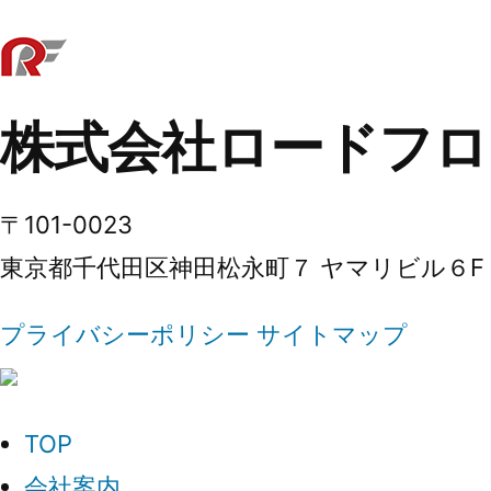
ナ
ビ
株式会社ロードフロ
ゲ
〒101-0023
ー
東京都千代田区神田松永町７ ヤマリビル６F
シ
プライバシーポリシー
サイトマップ
ョ
ン
TOP
会社案内