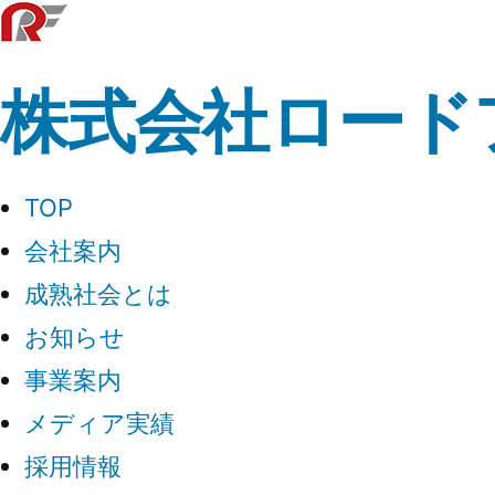
コ
ン
株式会社ロード
テ
ン
ツ
TOP
へ
会社案内
ス
成熟社会とは
キ
お知らせ
ッ
事業案内
プ
メディア実績
採用情報